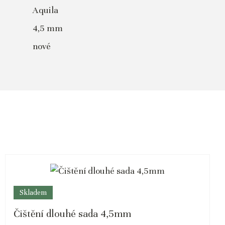
Aquila
4,5 mm
nové
Skladem
Čištění dlouhé sada 4,5mm