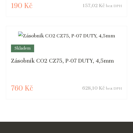
190 Kč
157,02 Kč
bez DPH
Skladem
Zásobník CO2 CZ75, P-07 DUTY, 4,5mm
760 Kč
628,10 Kč
bez DPH