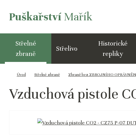
Puškařství
Mařík
Střelné
Historické
Střelivo
zbraně
repliky
Úvod
Střelné zbraně
Zbraně bez ZBROJNÍHO OPRÁVNĚNÍ -
Vzduchová pistole 