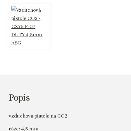
Popis
vzduchová pistole na CO2
ráže: 4,5 mm