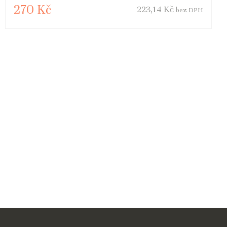
270 Kč
223,14 Kč
bez DPH