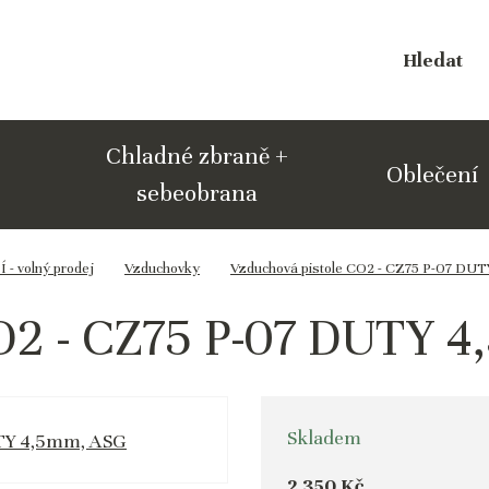
Hledat
Chladné zbraně +
Oblečení
sebeobrana
 volný prodej
Vzduchovky
Vzduchová pistole CO2 - CZ75 P-07 DU
CO2 - CZ75 P-07 DUTY 
Skladem
2 350 Kč