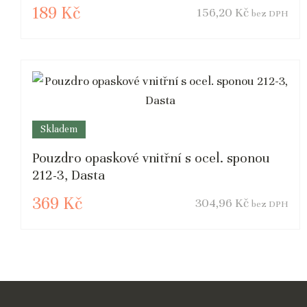
189 Kč
156,20 Kč
bez DPH
Skladem
Pouzdro opaskové vnitřní s ocel. sponou
212-3, Dasta
369 Kč
304,96 Kč
bez DPH