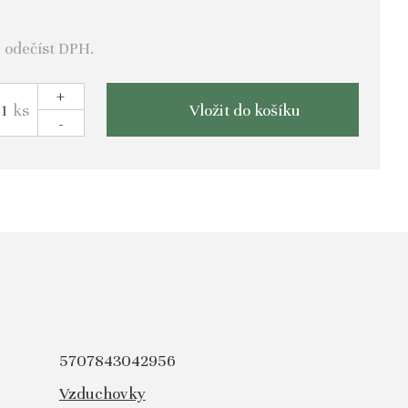
e odečíst DPH.
+
ks
Vložit do košíku
-
5707843042956
Vzduchovky