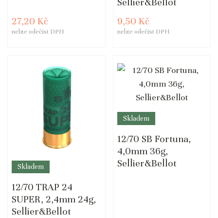
Sellier&Bellot
27,20 Kč
9,50 Kč
nelze odečíst DPH
nelze odečíst DPH
Skladem
12/70 SB Fortuna,
4,0mm 36g,
Sellier&Bellot
Skladem
12/70 TRAP 24
SUPER, 2,4mm 24g,
Sellier&Bellot