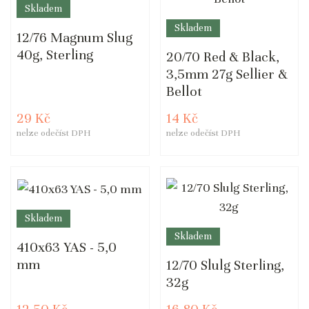
Skladem
Skladem
12/76 Magnum Slug
40g, Sterling
20/70 Red & Black,
3,5mm 27g Sellier &
Bellot
29 Kč
14 Kč
nelze odečíst DPH
nelze odečíst DPH
Skladem
Skladem
410x63 YAS - 5,0
mm
12/70 Slulg Sterling,
32g