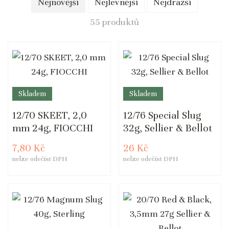
Nejnovější
Nejlevnější
Nejdražší
55 produktů
Skladem
Skladem
12/70 SKEET, 2,0
12/76 Special Slug
mm 24g, FIOCCHI
32g, Sellier & Bellot
7,80 Kč
26 Kč
nelze odečíst DPH
nelze odečíst DPH