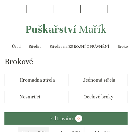
Puškařství
Mařík
Úvod
Střelivo
Střelivo na ZBROJNÍ OPRÁVNĚNÍ
Brokové
Brokové
Hromadná střela
Jednotná střela
Nesmrtící
Ocelové broky
Filtrování
0