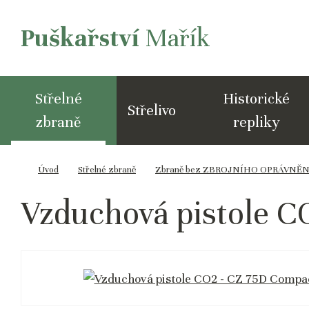
Puškařství
Mařík
Střelné
Historické
Střelivo
zbraně
repliky
Úvod
Střelné zbraně
Zbraně bez ZBROJNÍHO OPRÁVNĚNÍ -
Vzduchová pistole C