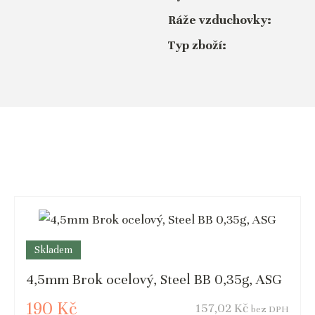
Ráže vzduchovky:
Typ zboží:
Skladem
4,5mm Brok ocelový, Steel BB 0,35g, ASG
190 Kč
157,02 Kč
bez DPH