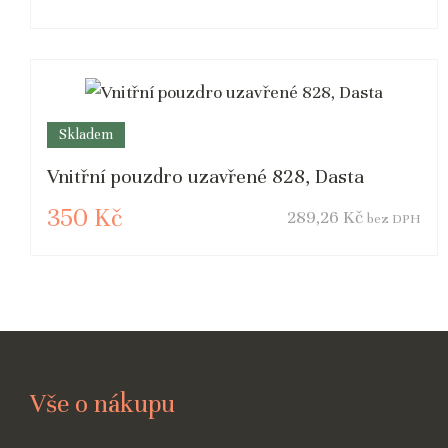
Skladem
Vnitřní pouzdro uzavřené 828, Dasta
350 Kč
289,26 Kč
bez DPH
Vše o nákupu