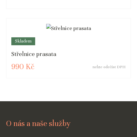
Skladem
Střelnice prasata
990 Kč
nelze odečíst DPH
O nás a naše služby