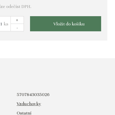
lze odečíst DPH.
+
ks
Vložit do košíku
-
5707843035026
Vzduchovky
Ostatní