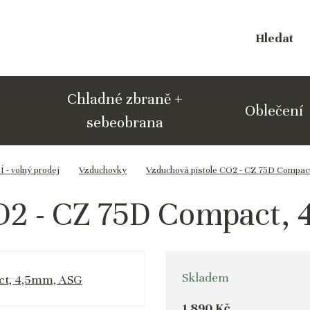
Hledat
Chladné zbraně +
Oblečení
sebeobrana
 volný prodej
Vzduchovky
Vzduchová pistole CO2 - CZ 75D Compac
O2 - CZ 75D Compact,
Skladem
1 890 Kč