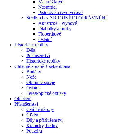
Malorážkové
Nesmrtící
Pistolové a revolverové
Střelivo bez ZBROJNÍHO OPRÁVNĚNÍ
Akustické - Plynové
Diabolky a broky
Flobertkové
Ostatní
Historické repliky
Děla
Příslušenství
Historické repliky
Chladné zbraně + sebeobrana
Bodáky
Nože
Obranné spreje
Ostatní
Teleskopické obušky
Oblečení
Příslušenství
Cvičné náboje
Čištění
Díly a příslušenství
Krabičky, bedny
Pouzdra