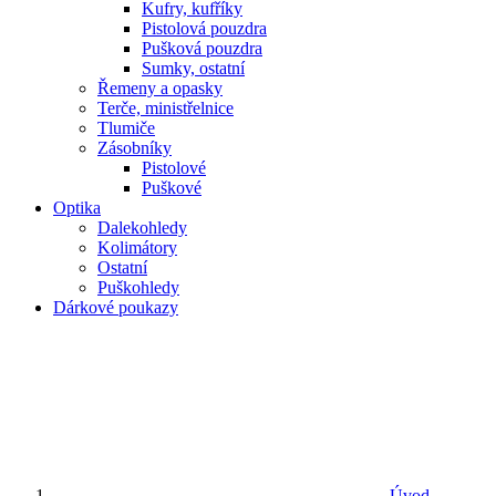
Kufry, kufříky
Pistolová pouzdra
Pušková pouzdra
Sumky, ostatní
Řemeny a opasky
Terče, ministřelnice
Tlumiče
Zásobníky
Pistolové
Puškové
Optika
Dalekohledy
Kolimátory
Ostatní
Puškohledy
Dárkové poukazy
Úvod