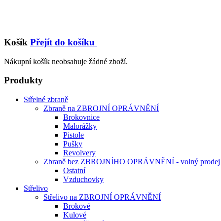
Košík
Přejít do košíku
Nákupní košík neobsahuje žádné zboží.
Produkty
Střelné zbraně
Zbraně na ZBROJNÍ OPRÁVNĚNÍ
Brokovnice
Malorážky
Pistole
Pušky
Revolvery
Zbraně bez ZBROJNÍHO OPRÁVNĚNÍ - volný prodej
Ostatní
Vzduchovky
Střelivo
Střelivo na ZBROJNÍ OPRÁVNĚNÍ
Brokové
Kulové