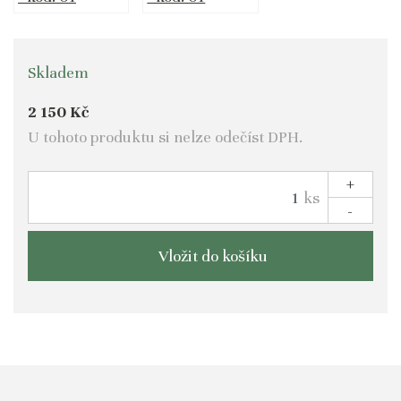
Skladem
2 150 Kč
U tohoto produktu si nelze odečíst DPH.
+
ks
-
Vložit do košíku