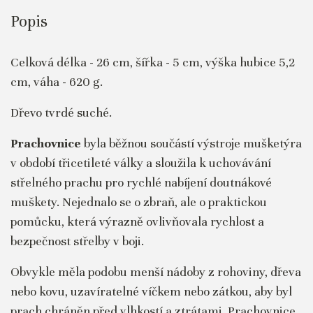
Popis
Celková délka - 26 cm, šířka - 5 cm, výška hubice 5,2
cm, váha - 620 g.
Dřevo tvrdé suché.
Prachovnice
byla běžnou součástí výstroje mušketýra
v období třicetileté války a sloužila k uchovávání
střelného prachu pro rychlé nabíjení doutnákové
muškety. Nejednalo se o zbraň, ale o praktickou
pomůcku, která výrazně ovlivňovala rychlost a
bezpečnost střelby v boji.
Obvykle měla podobu menší nádoby z rohoviny, dřeva
nebo kovu, uzavíratelné víčkem nebo zátkou, aby byl
prach chráněn před vlhkostí a ztrátami. Prachovnice