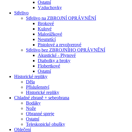
Ostatní
Vzduchovky
Střelivo
Střelivo na ZBROJNÍ OPRÁVNĚNÍ
Brokové
Kulové
Malorážkové
Nesmrtící
Pistolové a revolverové
Střelivo bez ZBROJNÍHO OPRÁVNĚNÍ
Akustické - Plynové
Diabolky a broky
Flobertkové
Ostatní
Historické repliky
Děla
Příslušenství
Historické repliky
Chladné zbraně + sebeobrana
Bodáky
Nože
Obranné spreje
Ostatní
Teleskopické obušky
Oblečení