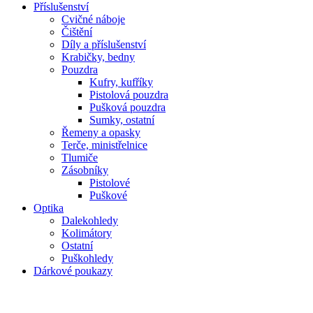
Příslušenství
Cvičné náboje
Čištění
Díly a příslušenství
Krabičky, bedny
Pouzdra
Kufry, kufříky
Pistolová pouzdra
Pušková pouzdra
Sumky, ostatní
Řemeny a opasky
Terče, ministřelnice
Tlumiče
Zásobníky
Pistolové
Puškové
Optika
Dalekohledy
Kolimátory
Ostatní
Puškohledy
Dárkové poukazy